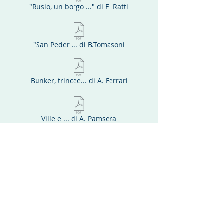
"Rusio, un borgo ..." di E. Ratti
"San Peder ... di B.Tomasoni
Bunker, trincee... di A. Ferrari
Ville e ... di A. Pamsera
Il Santèl di Predusolo ... di F. Ferrari