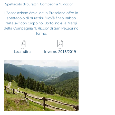
Spettacolo di burattini Compagnia “Il Riccio”
L’Associazione Amici della Presolana offre lo
spettacolo di burattini “Dov’è finito Babbo
Natale?” con Gioppino, Bortolino e la Margi
della Compagnia “Il Riccio” di San Pellegrino
Terme.
Locandina
Inverno 2018/2019